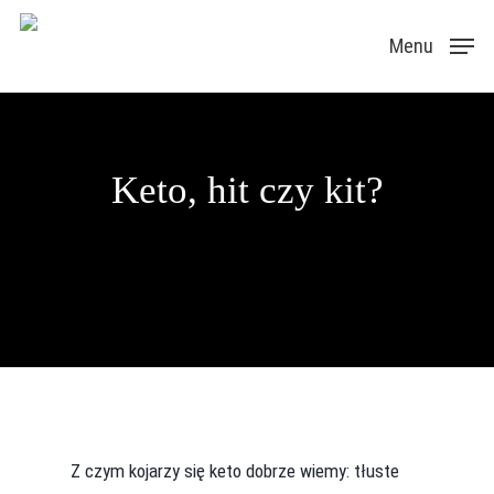
Skip
Menu
to
main
content
Keto, hit czy kit?
Z czym kojarzy się keto dobrze wiemy: tłuste