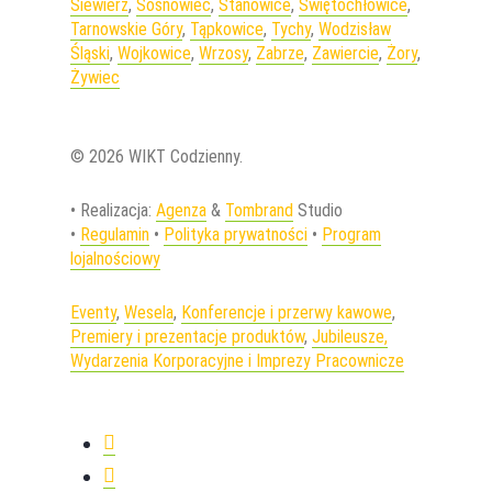
Siewierz
,
Sosnowiec
,
Stanowice
,
Świętochłowice
,
Tarnowskie Góry
,
Tąpkowice
,
Tychy
,
Wodzisław
Śląski
,
Wojkowice
,
Wrzosy
,
Zabrze
,
Zawiercie
,
Żory
,
Żywiec
© 2026 WIKT Codzienny.
• Realizacja:
Agenza
&
Tombrand
Studio
•
Regulamin
•
Polityka prywatności
•
Program
lojalnościowy
Eventy
,
Wesela
,
Konferencje i przerwy kawowe
,
Premiery i prezentacje produktów
,
Jubileusze,
Wydarzenia Korporacyjne i Imprezy Pracownicze
facebook
instagram