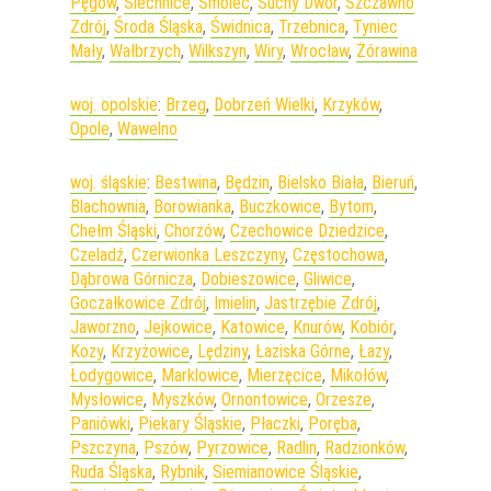
Pęgów
,
Siechnice
,
Smolec
,
Suchy Dwór
,
Szczawno
Zdrój
,
Środa Śląska
,
Świdnica
,
Trzebnica
,
Tyniec
Mały
,
Wałbrzych
,
Wilkszyn
,
Wiry
,
Wrocław
,
Żórawina
woj. opolskie
:
Brzeg
,
Dobrzeń Wielki
,
Krzyków
,
Opole
,
Wawelno
woj. śląskie
:
Bestwina
,
Będzin
,
Bielsko Biała
,
Bieruń
,
Blachownia
,
Borowianka
,
Buczkowice
,
Bytom
,
Chełm Śląski
,
Chorzów
,
Czechowice Dziedzice
,
Czeladź
,
Czerwionka Leszczyny
,
Częstochowa
,
Dąbrowa Górnicza
,
Dobieszowice
,
Gliwice
,
Goczałkowice Zdrój
,
Imielin
,
Jastrzębie Zdrój
,
Jaworzno
,
Jejkowice
,
Katowice
,
Knurów
,
Kobiór
,
Kozy
,
Krzyżowice
,
Lędziny
,
Łaziska Górne
,
Łazy
,
Łodygowice
,
Marklowice
,
Mierzęcice
,
Mikołów
,
Mysłowice
,
Myszków
,
Ornontowice
,
Orzesze
,
Paniówki
,
Piekary Śląskie
,
Płaczki
,
Poręba
,
Pszczyna
,
Pszów
,
Pyrzowice
,
Radlin
,
Radzionków
,
Ruda Śląska
,
Rybnik
,
Siemianowice Śląskie
,