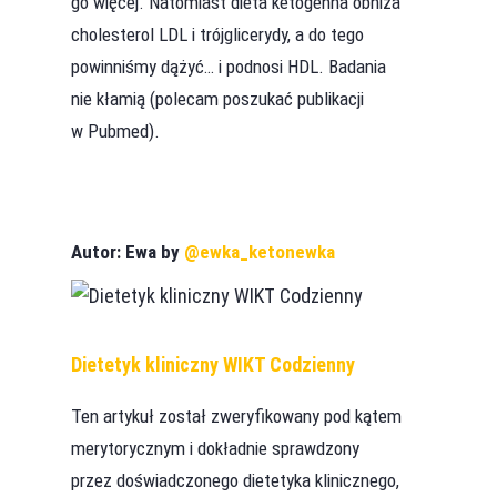
go więcej. Natomiast dieta ketogenna obniża
cholesterol LDL i trójglicerydy, a do tego
powinniśmy dążyć… i podnosi HDL. Badania
nie kłamią (polecam poszukać publikacji
w Pubmed).
Autor: Ewa by
@ewka_ketonewka
Dietetyk kliniczny WIKT Codzienny
Ten artykuł został zweryfikowany pod kątem
merytorycznym i dokładnie sprawdzony
przez doświadczonego dietetyka klinicznego,