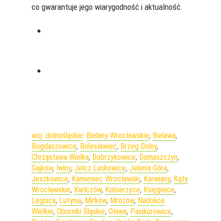
co gwarantuje jego wiarygodność i aktualność.
Previous Post
Dlaczego makro ma znaczenie
Next Post
5 najważniejszych rzeczy przy ketozie
woj. dolnośląskie
:
Bielany Wrocławskie
,
Bielawa
,
Bogdaszowice
,
Bolesławiec
,
Brzeg Dolny
,
Chrząstawa Wielka
,
Dobrzykowice
,
Domaszczyn
,
Gajków
,
Iwiny
,
Jelcz Laskowice
,
Jelenia Góra
,
Jeszkowice
,
Kamieniec Wrocławski
,
Karwiany
,
Kąty
Wrocławskie
,
Kiełczów
,
Kobierzyce
,
Księginice
,
Legnica
,
Lutynia
,
Mirków
,
Mrozów
,
Nadolice
Wielkie
,
Oborniki Śląskie
,
Oława
,
Pasikurowice
,