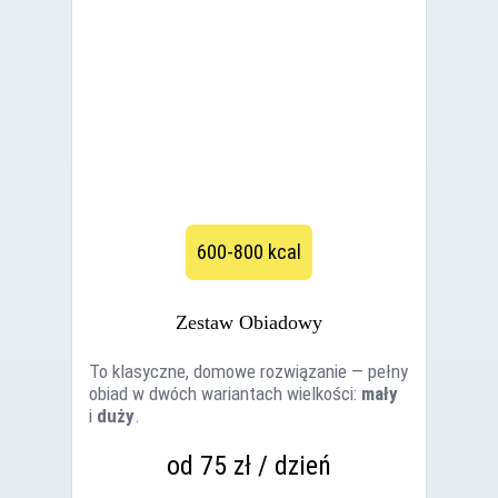
600-800 kcal
Zestaw Obiadowy
To klasyczne, domowe rozwiązanie — pełny
obiad w dwóch wariantach wielkości:
mały
i
duży
.
od 75 zł / dzień