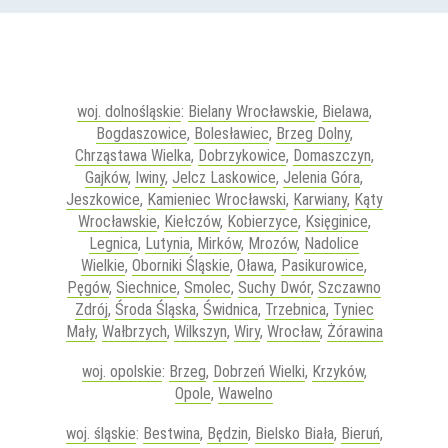
woj. dolnośląskie
:
Bielany Wrocławskie
,
Bielawa
,
Bogdaszowice
,
Bolesławiec
,
Brzeg Dolny
,
Chrząstawa Wielka
,
Dobrzykowice
,
Domaszczyn
,
Gajków
,
Iwiny
,
Jelcz Laskowice
,
Jelenia Góra
,
Jeszkowice
,
Kamieniec Wrocławski
,
Karwiany
,
Kąty
Wrocławskie
,
Kiełczów
,
Kobierzyce
,
Księginice
,
Legnica
,
Lutynia
,
Mirków
,
Mrozów
,
Nadolice
Wielkie
,
Oborniki Śląskie
,
Oława
,
Pasikurowice
,
Pęgów
,
Siechnice
,
Smolec
,
Suchy Dwór
,
Szczawno
Zdrój
,
Środa Śląska
,
Świdnica
,
Trzebnica
,
Tyniec
Mały
,
Wałbrzych
,
Wilkszyn
,
Wiry
,
Wrocław
,
Żórawina
woj. opolskie
:
Brzeg
,
Dobrzeń Wielki
,
Krzyków
,
Opole
,
Wawelno
woj. śląskie
:
Bestwina
,
Będzin
,
Bielsko Biała
,
Bieruń
,