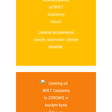
Jakość
Lokalnie pozyskiwane,
świeże, sezonowe i zdrowe
składniki.