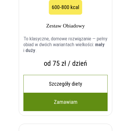
600-800 kcal
Zestaw Obiadowy
To klasyczne, domowe rozwiązanie — pełny
obiad w dwóch wariantach wielkości:
mały
i
duży
.
od 75 zł / dzień
Szczegóły diety
Zamawiam