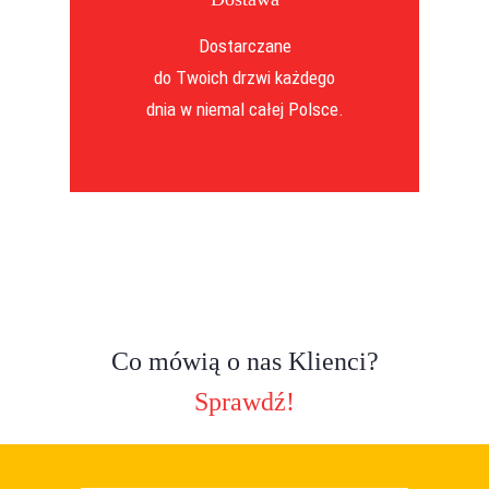
Dostarczane
do Twoich drzwi każdego
dnia w niemal całej Polsce.
Co mówią o nas Klienci?
Sprawdź!