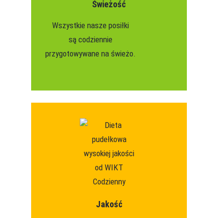
Świeżość
Wszystkie nasze posiłki
są codziennie
przygotowywane na świeżo.
Jakość