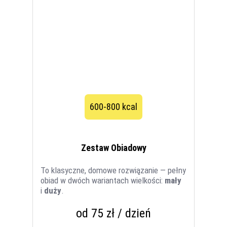
600-800 kcal
Zestaw Obiadowy
To klasyczne, domowe rozwiązanie — pełny
obiad w dwóch wariantach wielkości:
mały
i
duży
.
od 75 zł / dzień