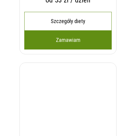
od 53 zł / dzień
Szczegóły diety
Zamawiam