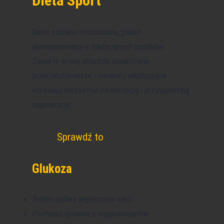
Dieta Sport
Dieta zdrowa i różnorodna, pakiet
skomponowany z tradycyjnych posiłków.
Zawarte w niej składniki bioaktywne,
przeciwutleniacze i minerały alkalizujące
wpływają korzystnie na kondycję i przyspieszają
regenerację.
Sprawdź to
Glukoza
Źródło paliwa większości ludzi
Pochodzi głównie z węglowodanów