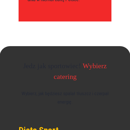
Jedz jak sportowiec!
Wybierz
catering
Wybierz, jak będziesz spalał tłuszcz i czerpał
energię.