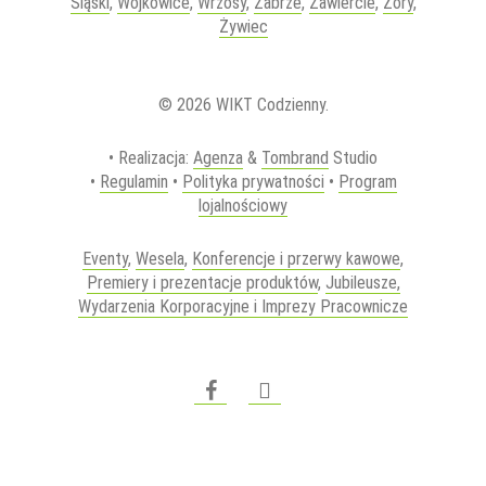
Śląski
,
Wojkowice
,
Wrzosy
,
Zabrze
,
Zawiercie
,
Żory
,
Żywiec
© 2026 WIKT Codzienny.
• Realizacja:
Agenza
&
Tombrand
Studio
•
Regulamin
•
Polityka prywatności
•
Program
lojalnościowy
Eventy
,
Wesela
,
Konferencje i przerwy kawowe
,
Premiery i prezentacje produktów
,
Jubileusze,
Wydarzenia Korporacyjne i Imprezy Pracownicze
facebook
instagram