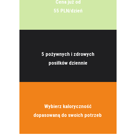
Cena już od
55 PLN/dzień
5 pożywnych i zdrowych
posiłków
dziennie
Wybierz kaloryczność
dopasowaną do swoich potrzeb