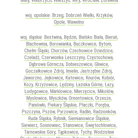
Mały
,
Wałbrzych
,
Wilkszyn
,
Wiry
,
Wrocław
,
Żórawina
woj. opolskie
:
Brzeg
,
Dobrzeń Wielki
,
Krzyków
,
Opole
,
Wawelno
woj. śląskie
:
Bestwina
,
Będzin
,
Bielsko Biała
,
Bieruń
,
Blachownia
,
Borowianka
,
Buczkowice
,
Bytom
,
Chełm Śląski
,
Chorzów
,
Czechowice Dziedzice
,
Czeladź
,
Czerwionka Leszczyny
,
Częstochowa
,
Dąbrowa Górnicza
,
Dobieszowice
,
Gliwice
,
Goczałkowice Zdrój
,
Imielin
,
Jastrzębie Zdrój
,
Jaworzno
,
Jejkowice
,
Katowice
,
Knurów
,
Kobiór
,
Kozy
,
Krzyżowice
,
Lędziny
,
Łaziska Górne
,
Łazy
,
Łodygowice
,
Marklowice
,
Mierzęcice
,
Mikołów
,
Mysłowice
,
Myszków
,
Ornontowice
,
Orzesze
,
Paniówki
,
Piekary Śląskie
,
Płaczki
,
Poręba
,
Pszczyna
,
Pszów
,
Pyrzowice
,
Radlin
,
Radzionków
,
Ruda Śląska
,
Rybnik
,
Siemianowice Śląskie
,
Siewierz
,
Sosnowiec
,
Stanowice
,
Świętochłowice
,
Tarnowskie Góry
,
Tąpkowice
,
Tychy
,
Wodzisław