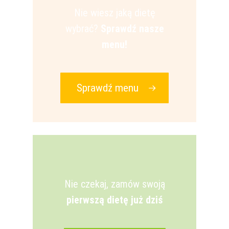
Nie wiesz jaką dietę
wybrać?
Sprawdź nasze
menu!
Sprawdź menu
Nie czekaj, zamów swoją
pierwszą dietę już dziś