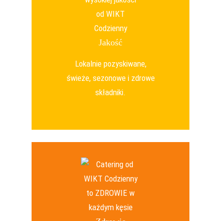
Jakość
Lokalnie pozyskiwane,
świeże, sezonowe i zdrowe
składniki.