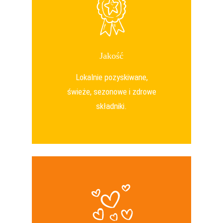
Jakość
Lokalnie pozyskiwane,
świeże, sezonowe i zdrowe
składniki.