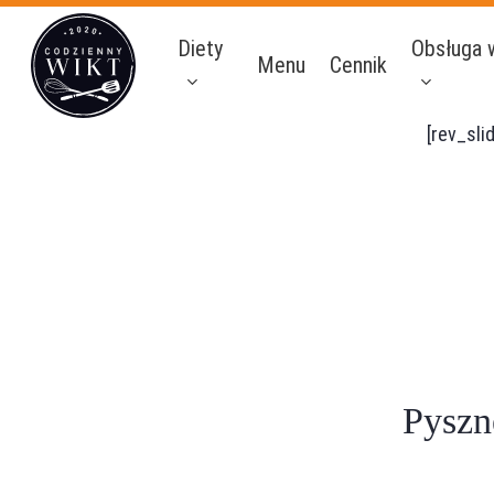
Skip
Diety
Obsługa 
to
Menu
Cennik
main
content
[rev_sli
Pyszn