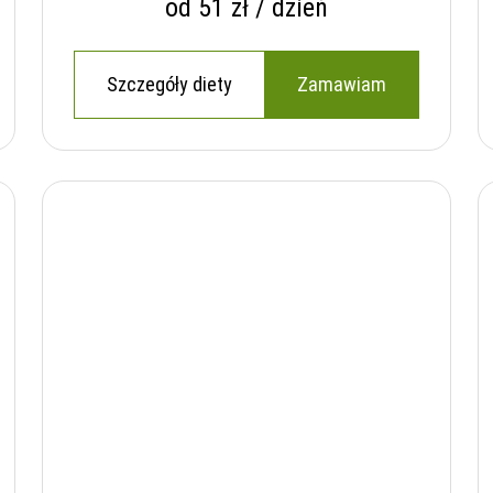
od 51 zł / dzień
Szczegóły diety
Zamawiam