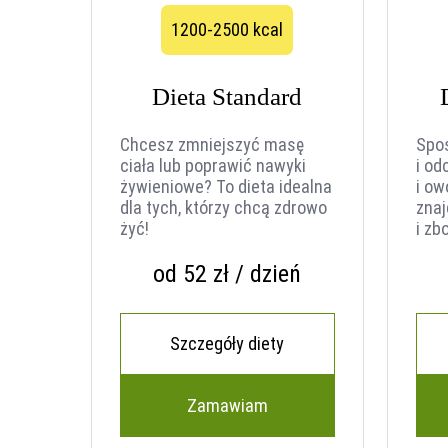
1200-2500 kcal
Dieta Standard
Chcesz zmniejszyć masę
Spo
ciała lub poprawić nawyki
i od
żywieniowe? To dieta idealna
i o
dla tych, którzy chcą zdrowo
znaj
żyć!
i zb
od 52 zł / dzień
Szczegóły diety
Zamawiam