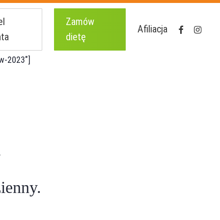
el
Zamów
facebook
instagr
Afiliacja
nta
dietę
ew-2023″]
y
ienny.