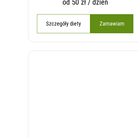
od 50 zł / dzień
Szczegóły diety
Zamawiam