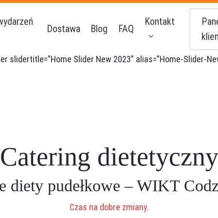
Pan
wydarzeń
Kontakt
Dostawa
Blog
FAQ
klie
der slidertitle=”Home Slider New 2023″ alias=”Home-Slider-N
Catering dietetyczn
e diety pudełkowe – WIKT Codz
Czas na dobre zmiany.