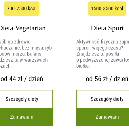
700-2500 kcal
1500-3500 kcal
Dieta Vegetarian
Dieta Sport
sób na zdrowie
Aktywność fizyczna zajm
chudzanie, bez mięsa, ryb
sporo Twojego czasu?
woców morza. Balans
Znajdziesz tu posiłki
dziesz tu w warzywach
o podwyższonej zawarto
ożach.
białka.
od 44 zł / dzień
od 56 zł / dzień
Szczegóły diety
Szczegóły diety
Zamawiam
Zamawiam