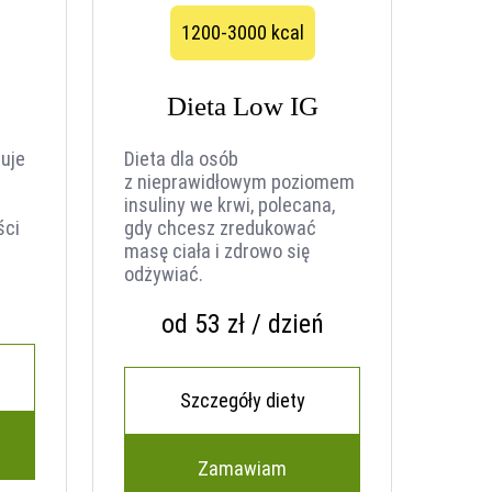
1200-3000 kcal
Dieta Low IG
uje
Dieta dla osób
z nieprawidłowym poziomem
insuliny we krwi, polecana,
ści
gdy chcesz zredukować
masę ciała i zdrowo się
odżywiać.
od 53 zł / dzień
Szczegóły diety
Zamawiam