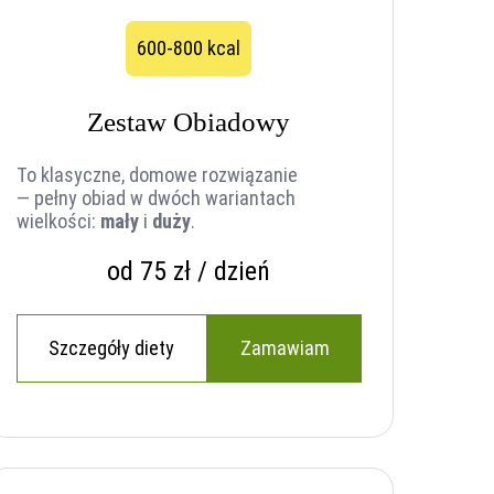
600-800 kcal
Zestaw Obiadowy
To klasyczne, domowe rozwiązanie
— pełny obiad w dwóch wariantach
wielkości:
mały
i
duży
.
od 75 zł / dzień
Szczegóły diety
Zamawiam