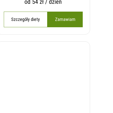
od 54 zł / dzień
Szczegóły diety
Zamawiam