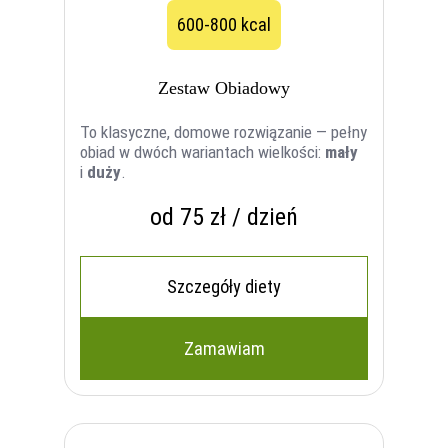
600-800 kcal
Zestaw Obiadowy
To klasyczne, domowe rozwiązanie — pełny
obiad w dwóch wariantach wielkości:
mały
i
duży
.
od 75 zł / dzień
Szczegóły diety
Zamawiam