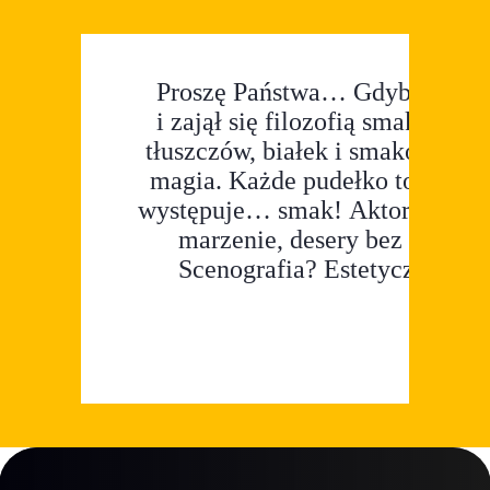
Proszę Państwa… Gdyby Platon
i zajął się filozofią smaku. To
tłuszczów, białek i smaków, któ
magia. Każde pudełko to jakby 
występuje… smak! Aktorzy? Jajk
marzenie, desery bez cukru, 
Scenografia? Estetyczna, pac
ale po zjedzeniu obiadu z Wikt 
on czuje się... zaopiekowany. 
i postanowiła zadbać o nasz ma
z serca i żołądka! To nie jest tyl
Cod