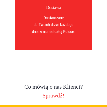
Dostawa
Dostarczane
do Twoich drzwi każdego
dnia w niemal całej Polsce.
Co mówią o nas Klienci?
Sprawdź!