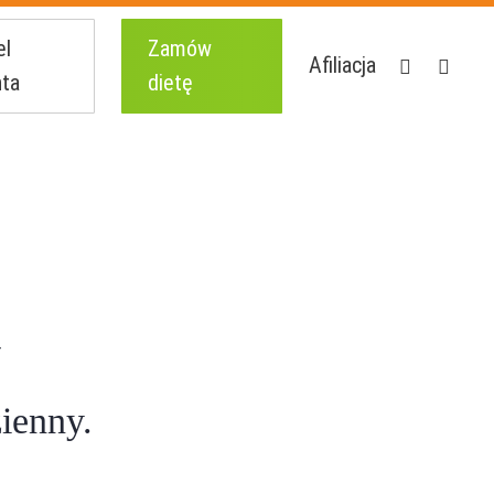
el
Zamów
facebook
instagr
Afiliacja
nta
dietę
y
ienny.