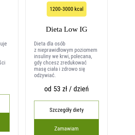
1200-3000 kcal
Dieta Low IG
uje
Dieta dla osób
z nieprawidłowym poziomem
insuliny we krwi, polecana,
ści
gdy chcesz zredukować
masę ciała i zdrowo się
odżywiać.
od 53 zł / dzień
Szczegóły diety
Zamawiam