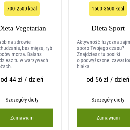
700-2500 kcal
1500-3500 kcal
Dieta Vegetarian
Dieta Sport
sób na zdrowie
Aktywność fizyczna zajm
chudzanie, bez mięsa, ryb
sporo Twojego czasu?
woców morza. Balans
Znajdziesz tu posiłki
dziesz tu w warzywach
o podwyższonej zawarto
ożach.
białka.
od 44 zł / dzień
od 56 zł / dzień
Szczegóły diety
Szczegóły diety
Zamawiam
Zamawiam