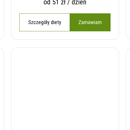
od 51 zł / dzień
Szczegóły diety
Zamawiam