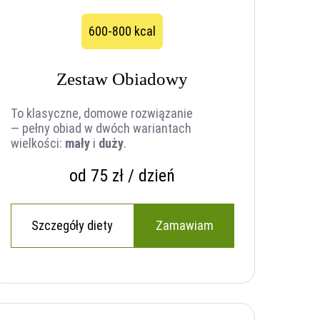
600-800 kcal
Zestaw Obiadowy
To klasyczne, domowe rozwiązanie
— pełny obiad w dwóch wariantach
wielkości:
mały
i
duży
.
od 75 zł / dzień
Szczegóły diety
Zamawiam