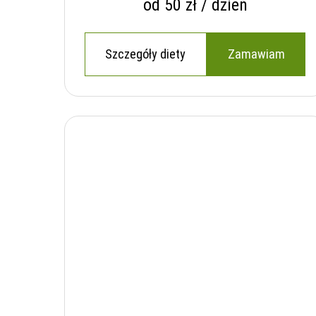
od 50 zł / dzień
Szczegóły diety
Zamawiam