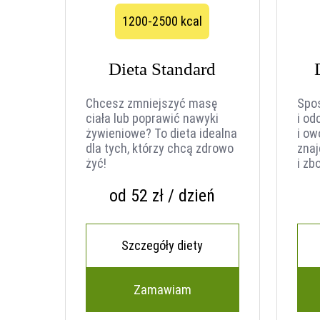
1200-2500 kcal
Dieta Standard
Chcesz zmniejszyć masę
Spo
ciała lub poprawić nawyki
i od
żywieniowe? To dieta idealna
i o
dla tych, którzy chcą zdrowo
znaj
żyć!
i zb
od 52 zł / dzień
Szczegóły diety
Zamawiam