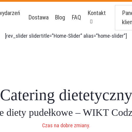
Pan
wydarzeń
Kontakt
Dostawa
Blog
FAQ
klie
[rev_slider slidertitle=”Home-Slider” alias=”home-slider”]
Catering dietetyczn
e diety pudełkowe – WIKT Codz
Czas na dobre zmiany.