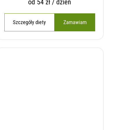
od 54 zł / dzień
Szczegóły diety
Zamawiam