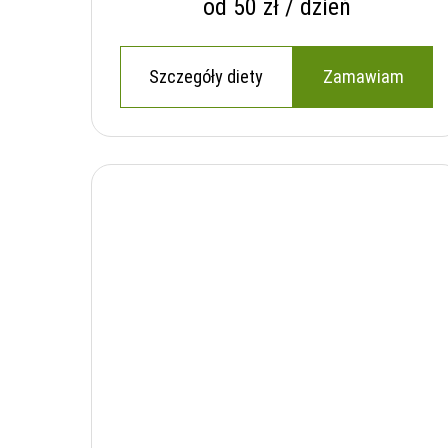
od 50 zł / dzień
Szczegóły diety
Zamawiam