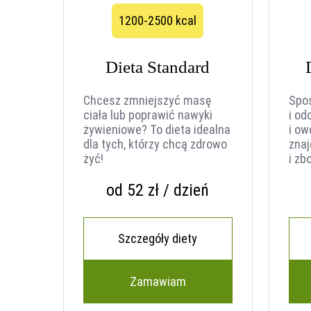
1200-2500 kcal
Dieta Standard
Chcesz zmniejszyć masę
Spo
ciała lub poprawić nawyki
i od
żywieniowe? To dieta idealna
i o
dla tych, którzy chcą zdrowo
znaj
żyć!
i zb
od 52 zł / dzień
Szczegóły diety
Zamawiam