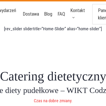
Pan
wydarzeń
Kontakt
Dostawa
Blog
FAQ
klie
[rev_slider slidertitle=”Home-Slider” alias=”home-slider”]
Catering dietetyczn
e diety pudełkowe – WIKT Codz
Czas na dobre zmiany.