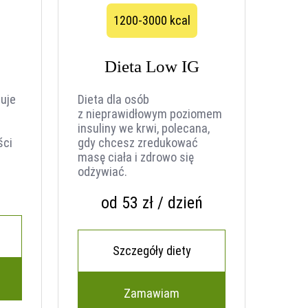
1200-3000 kcal
Dieta Low IG
uje
Dieta dla osób
z nieprawidłowym poziomem
insuliny we krwi, polecana,
ści
gdy chcesz zredukować
masę ciała i zdrowo się
odżywiać.
od 53 zł / dzień
Szczegóły diety
Zamawiam