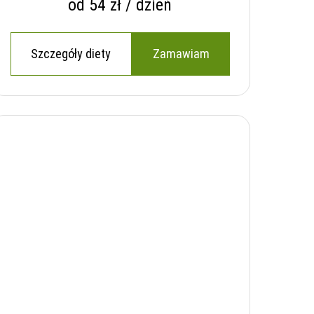
od 54 zł / dzień
Szczegóły diety
Zamawiam