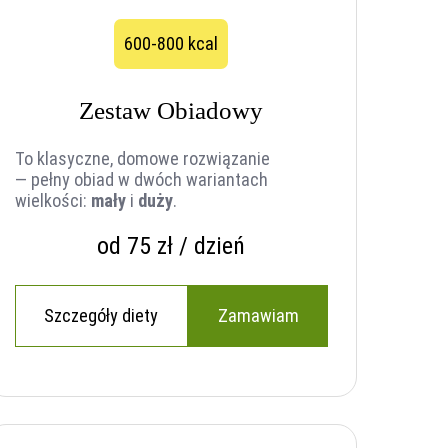
600-800 kcal
Zestaw Obiadowy
To klasyczne, domowe rozwiązanie
— pełny obiad w dwóch wariantach
wielkości:
mały
i
duży
.
od 75 zł / dzień
Szczegóły diety
Zamawiam