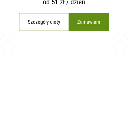
od 51 zł / dzień
Szczegóły diety
Zamawiam