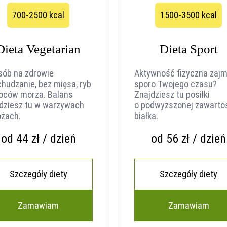
700-2500 kcal
1500-3500 kcal
Dieta Vegetarian
Dieta Sport
sób na zdrowie
Aktywność fizyczna zajm
chudzanie, bez mięsa, ryb
sporo Twojego czasu?
woców morza. Balans
Znajdziesz tu posiłki
dziesz tu w warzywach
o podwyższonej zawarto
ożach.
białka.
od 44 zł / dzień
od 56 zł / dzień
Szczegóły diety
Szczegóły diety
Zamawiam
Zamawiam