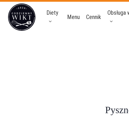
Skip
Diety
Obsługa 
to
Menu
Cennik
main
content
Pyszn