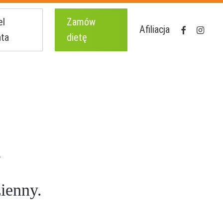
el
Zamów
facebook
instagr
Afiliacja
nta
dietę
y
ienny.