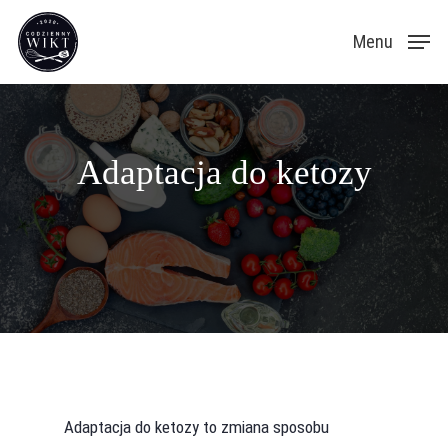
Skip
Menu
to
main
content
Adaptacja do ketozy
Adaptacja do ketozy to zmiana sposobu