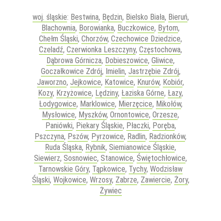
woj. śląskie
:
Bestwina
,
Będzin
,
Bielsko Biała
,
Bieruń
,
Blachownia
,
Borowianka
,
Buczkowice
,
Bytom
,
Chełm Śląski
,
Chorzów
,
Czechowice Dziedzice
,
Czeladź
,
Czerwionka Leszczyny
,
Częstochowa
,
Dąbrowa Górnicza
,
Dobieszowice
,
Gliwice
,
Goczałkowice Zdrój
,
Imielin
,
Jastrzębie Zdrój
,
Jaworzno
,
Jejkowice
,
Katowice
,
Knurów
,
Kobiór
,
Kozy
,
Krzyżowice
,
Lędziny
,
Łaziska Górne
,
Łazy
,
Łodygowice
,
Marklowice
,
Mierzęcice
,
Mikołów
,
Mysłowice
,
Myszków
,
Ornontowice
,
Orzesze
,
Paniówki
,
Piekary Śląskie
,
Płaczki
,
Poręba
,
Pszczyna
,
Pszów
,
Pyrzowice
,
Radlin
,
Radzionków
,
Ruda Śląska
,
Rybnik
,
Siemianowice Śląskie
,
Siewierz
,
Sosnowiec
,
Stanowice
,
Świętochłowice
,
Tarnowskie Góry
,
Tąpkowice
,
Tychy
,
Wodzisław
Śląski
,
Wojkowice
,
Wrzosy
,
Zabrze
,
Zawiercie
,
Żory
,
Żywiec