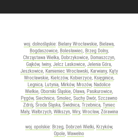
woj. dolnośląskie
:
Bielany Wrocławskie
,
Bielawa
,
Bogdaszowice
,
Bolesławiec
,
Brzeg Dolny
,
Chrząstawa Wielka
,
Dobrzykowice
,
Domaszczyn
,
Gajków
,
Iwiny
,
Jelcz Laskowice
,
Jelenia Góra
,
Jeszkowice
,
Kamieniec Wrocławski
,
Karwiany
,
Kąty
Wrocławskie
,
Kiełczów
,
Kobierzyce
,
Księginice
,
Legnica
,
Lutynia
,
Mirków
,
Mrozów
,
Nadolice
Wielkie
,
Oborniki Śląskie
,
Oława
,
Pasikurowice
,
Pęgów
,
Siechnice
,
Smolec
,
Suchy Dwór
,
Szczawno
Zdrój
,
Środa Śląska
,
Świdnica
,
Trzebnica
,
Tyniec
Mały
,
Wałbrzych
,
Wilkszyn
,
Wiry
,
Wrocław
,
Żórawina
woj. opolskie
:
Brzeg
,
Dobrzeń Wielki
,
Krzyków
,
Opole
,
Wawelno