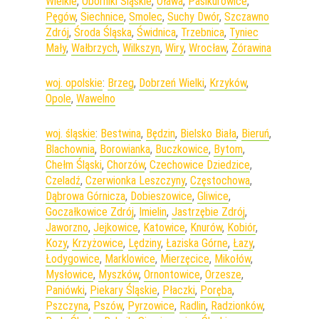
Wielkie
,
Oborniki Śląskie
,
Oława
,
Pasikurowice
,
Pęgów
,
Siechnice
,
Smolec
,
Suchy Dwór
,
Szczawno
Zdrój
,
Środa Śląska
,
Świdnica
,
Trzebnica
,
Tyniec
Mały
,
Wałbrzych
,
Wilkszyn
,
Wiry
,
Wrocław
,
Żórawina
woj. opolskie
:
Brzeg
,
Dobrzeń Wielki
,
Krzyków
,
Opole
,
Wawelno
woj. śląskie
:
Bestwina
,
Będzin
,
Bielsko Biała
,
Bieruń
,
Blachownia
,
Borowianka
,
Buczkowice
,
Bytom
,
Chełm Śląski
,
Chorzów
,
Czechowice Dziedzice
,
Czeladź
,
Czerwionka Leszczyny
,
Częstochowa
,
Dąbrowa Górnicza
,
Dobieszowice
,
Gliwice
,
Goczałkowice Zdrój
,
Imielin
,
Jastrzębie Zdrój
,
Jaworzno
,
Jejkowice
,
Katowice
,
Knurów
,
Kobiór
,
Kozy
,
Krzyżowice
,
Lędziny
,
Łaziska Górne
,
Łazy
,
Łodygowice
,
Marklowice
,
Mierzęcice
,
Mikołów
,
Mysłowice
,
Myszków
,
Ornontowice
,
Orzesze
,
Paniówki
,
Piekary Śląskie
,
Płaczki
,
Poręba
,
Pszczyna
,
Pszów
,
Pyrzowice
,
Radlin
,
Radzionków
,