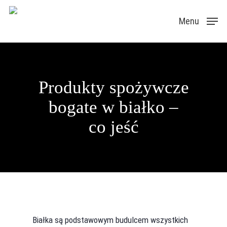
Skip
Menu
to
main
content
Produkty spożywcze
bogate w białko –
co jeść
Białka są podstawowym budulcem wszystkich