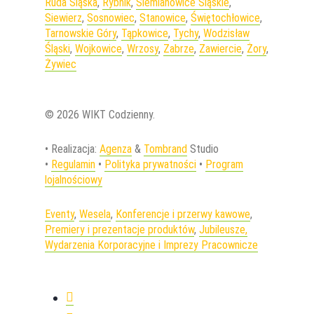
Ruda Śląska
,
Rybnik
,
Siemianowice Śląskie
,
Siewierz
,
Sosnowiec
,
Stanowice
,
Świętochłowice
,
Tarnowskie Góry
,
Tąpkowice
,
Tychy
,
Wodzisław
Śląski
,
Wojkowice
,
Wrzosy
,
Zabrze
,
Zawiercie
,
Żory
,
Żywiec
© 2026 WIKT Codzienny.
• Realizacja:
Agenza
&
Tombrand
Studio
•
Regulamin
•
Polityka prywatności
•
Program
lojalnościowy
Eventy
,
Wesela
,
Konferencje i przerwy kawowe
,
Premiery i prezentacje produktów
,
Jubileusze,
Wydarzenia Korporacyjne i Imprezy Pracownicze
facebook