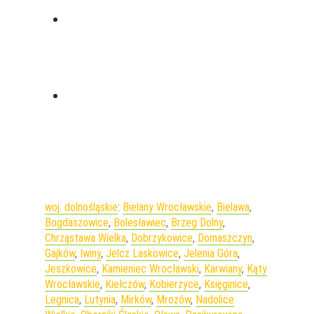
Previous Post
Pomysły na szybkie i zdrowa śniadania
do pracy!
Next Post
Zapotrzebowanie energetyczne - jak je
obliczyć i co to jest?
woj. dolnośląskie
:
Bielany Wrocławskie
,
Bielawa
,
Bogdaszowice
,
Bolesławiec
,
Brzeg Dolny
,
Chrząstawa Wielka
,
Dobrzykowice
,
Domaszczyn
,
Gajków
,
Iwiny
,
Jelcz Laskowice
,
Jelenia Góra
,
Jeszkowice
,
Kamieniec Wrocławski
,
Karwiany
,
Kąty
Wrocławskie
,
Kiełczów
,
Kobierzyce
,
Księginice
,
Legnica
,
Lutynia
,
Mirków
,
Mrozów
,
Nadolice