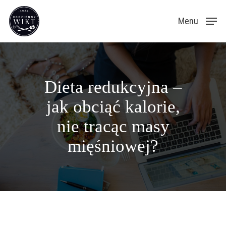
Skip
Menu
to
main
content
Dieta redukcyjna –
jak obciąć kalorie,
nie tracąc masy
mięśniowej?