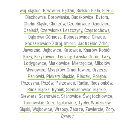
woj. śląskie
:
Bestwina
,
Będzin
,
Bielsko Biała
,
Bieruń
,
Blachownia
,
Borowianka
,
Buczkowice
,
Bytom
,
Chełm Śląski
,
Chorzów
,
Czechowice Dziedzice
,
Czeladź
,
Czerwionka Leszczyny
,
Częstochowa
,
Dąbrowa Górnicza
,
Dobieszowice
,
Gliwice
,
Goczałkowice Zdrój
,
Imielin
,
Jastrzębie Zdrój
,
Jaworzno
,
Jejkowice
,
Katowice
,
Knurów
,
Kobiór
,
Kozy
,
Krzyżowice
,
Lędziny
,
Łaziska Górne
,
Łazy
,
Łodygowice
,
Marklowice
,
Mierzęcice
,
Mikołów
,
Mysłowice
,
Myszków
,
Ornontowice
,
Orzesze
,
Paniówki
,
Piekary Śląskie
,
Płaczki
,
Poręba
,
Pszczyna
,
Pszów
,
Pyrzowice
,
Radlin
,
Radzionków
,
Ruda Śląska
,
Rybnik
,
Siemianowice Śląskie
,
Siewierz
,
Sosnowiec
,
Stanowice
,
Świętochłowice
,
Tarnowskie Góry
,
Tąpkowice
,
Tychy
,
Wodzisław
Śląski
,
Wojkowice
,
Wrzosy
,
Zabrze
,
Zawiercie
,
Żory
,
Żywiec