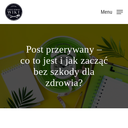
Skip
Menu
to
main
content
Post przerywany –
co to jest i jak zacząć
bez szkody dla
zdrowia?