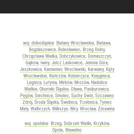
woj. dolnośląskie
:
Bielany Wrocławskie
,
Bielawa
,
Bogdaszowice
,
Bolesławiec
,
Brzeg Dolny
,
Chrząstawa Wielka
,
Dobrzykowice
,
Domaszczyn
,
Gajków
,
Iwiny
,
Jelcz Laskowice
,
Jelenia Góra
,
Jeszkowice
,
Kamieniec Wrocławski
,
Karwiany
,
Kąty
Wrocławskie
,
Kiełczów
,
Kobierzyce
,
Księginice
,
Legnica
,
Lutynia
,
Mirków
,
Mrozów
,
Nadolice
Wielkie
,
Oborniki Śląskie
,
Oława
,
Pasikurowice
,
Pęgów
,
Siechnice
,
Smolec
,
Suchy Dwór
,
Szczawno
Zdrój
,
Środa Śląska
,
Świdnica
,
Trzebnica
,
Tyniec
Mały
,
Wałbrzych
,
Wilkszyn
,
Wiry
,
Wrocław
,
Żórawina
woj. opolskie
:
Brzeg
,
Dobrzeń Wielki
,
Krzyków
,
Opole
,
Wawelno