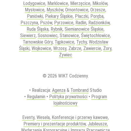
Łodygowice
,
Marklowice
,
Mierzęcice
,
Mikołów
,
Mysłowice
,
Myszków
,
Ornontowice
,
Orzesze
,
Paniówki
,
Piekary Śląskie
,
Płaczki
,
Poręba
,
Pszczyna
,
Pszów
,
Pyrzowice
,
Radlin
,
Radzionków
,
Ruda Śląska
,
Rybnik
,
Siemianowice Śląskie
,
Siewierz
,
Sosnowiec
,
Stanowice
,
Świętochłowice
,
Tarnowskie Góry
,
Tąpkowice
,
Tychy
,
Wodzisław
Śląski
,
Wojkowice
,
Wrzosy
,
Zabrze
,
Zawiercie
,
Żory
,
Żywiec
© 2026 WIKT Codzienny.
• Realizacja:
Agenza
&
Tombrand
Studio
•
Regulamin
•
Polityka prywatności
•
Program
lojalnościowy
Eventy
,
Wesela
,
Konferencje i przerwy kawowe
,
Premiery i prezentacje produktów
,
Jubileusze,
Wydarzenia Korporacyjne i Imprezy Pracownicze