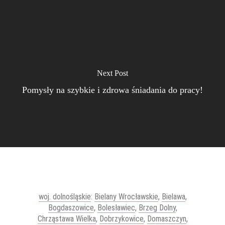
Next Post
Pomysły na szybkie i zdrowa śniadania do pracy!
woj. dolnośląskie
:
Bielany Wrocławskie
,
Bielawa
,
Bogdaszowice
,
Bolesławiec
,
Brzeg Dolny
,
Chrząstawa Wielka
,
Dobrzykowice
,
Domaszczyn
,