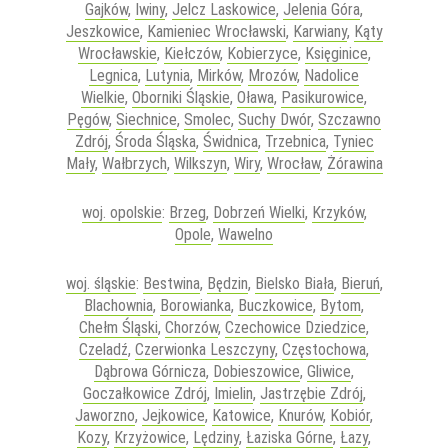
Gajków
,
Iwiny
,
Jelcz Laskowice
,
Jelenia Góra
,
Jeszkowice
,
Kamieniec Wrocławski
,
Karwiany
,
Kąty
Wrocławskie
,
Kiełczów
,
Kobierzyce
,
Księginice
,
Legnica
,
Lutynia
,
Mirków
,
Mrozów
,
Nadolice
Wielkie
,
Oborniki Śląskie
,
Oława
,
Pasikurowice
,
Pęgów
,
Siechnice
,
Smolec
,
Suchy Dwór
,
Szczawno
Zdrój
,
Środa Śląska
,
Świdnica
,
Trzebnica
,
Tyniec
Mały
,
Wałbrzych
,
Wilkszyn
,
Wiry
,
Wrocław
,
Żórawina
woj. opolskie
:
Brzeg
,
Dobrzeń Wielki
,
Krzyków
,
Opole
,
Wawelno
woj. śląskie
:
Bestwina
,
Będzin
,
Bielsko Biała
,
Bieruń
,
Blachownia
,
Borowianka
,
Buczkowice
,
Bytom
,
Chełm Śląski
,
Chorzów
,
Czechowice Dziedzice
,
Czeladź
,
Czerwionka Leszczyny
,
Częstochowa
,
Dąbrowa Górnicza
,
Dobieszowice
,
Gliwice
,
Goczałkowice Zdrój
,
Imielin
,
Jastrzębie Zdrój
,
Jaworzno
,
Jejkowice
,
Katowice
,
Knurów
,
Kobiór
,
Kozy
,
Krzyżowice
,
Lędziny
,
Łaziska Górne
,
Łazy
,